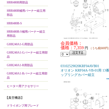
HRR480B用部品
HRR480B補用バーナー組立用
部品
HRR480B-S
HRR480B-S補用バーナー組立
用部品
会員価格：
GHR240A1-G用部品
価格：7,359
円
（うち税669円
GHR240A1-Gバーナー組立用部
品
GHR240A1-R用部品
03102529020KRF04AVB01
オリオン KRF04A-VB-01用 13
GHR240A1-Rバーナー組立用部
ップリングカバー組立
品
ヒーター用アクセサリー
【真空機器】
ドライポンプ用ブレード