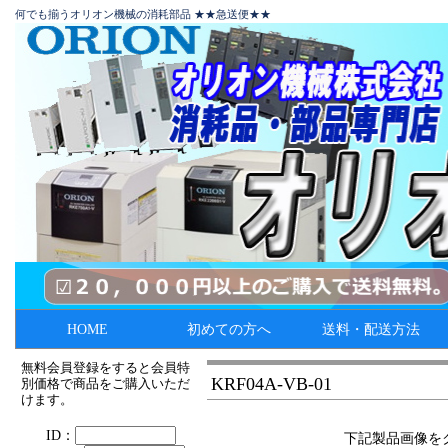
何でも揃うオリオン機械の消耗部品 ★★急送便★★
HOME
初めての方へ
送料・配送方法
無料会員登録をすると会員特
KRF04A-VB-01
別価格で商品をご購入いただ
けます。
下記製品画像を