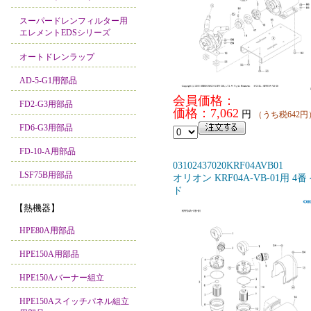
スーパードレンフィルター用
エレメントEDSシリーズ
オートドレンラップ
AD-5-G1用部品
会員価格：
FD2-G3用部品
価格：7,062
円
（うち税642円
FD6-G3用部品
FD-10-A用部品
03102437020KRF04AVB01
LSF75B用部品
オリオン KRF04A-VB-01用 4番
ド
【熱機器】
HPE80A用部品
HPE150A用部品
HPE150Aバーナー組立
HPE150Aスイッチパネル組立