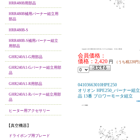
HRR480B用部品
HRR480B補用バーナー組立用
部品
HRR480B-S
HRR480B-S補用バーナー組立
用部品
会員価格：
GHR240A1-G用部品
価格：2,420
円
（うち税220円
GHR240A1-Gバーナー組立用部
品
GHR240A1-R用部品
04103663010HPE250
オリオン HPE250_バーナー組
GHR240A1-Rバーナー組立用部
品 13番 ブロワーモータ組立
品
ヒーター用アクセサリー
【真空機器】
ドライポンプ用ブレード