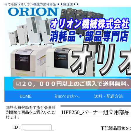
何でも揃うオリオン機械の消耗部品 ★★急送便★★
HOME
初めての方へ
送料・配送方法
無料会員登録をすると会員特
HPE250_バーナー組立用部品
別価格で商品をご購入いただ
けます。
下記製品画像を