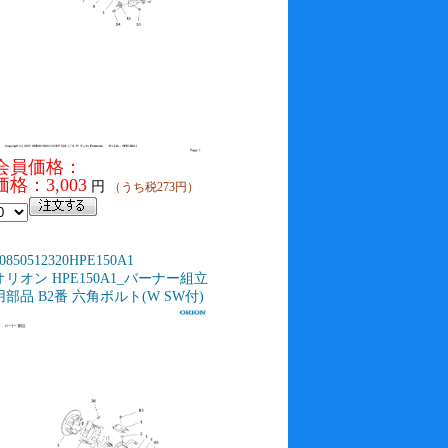
会員価格：
価格：3,003
円
（うち税273円）
0850512320HPE150A1
オリオン HPE150A1_バーナー組立
用部品 B2番 六角ボルト(W SW付)