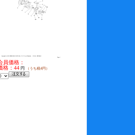
会員価格：
価格：44
円
（うち税4円）