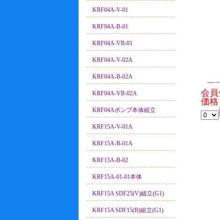
KRF04A-V-01
KRF04A-B-01
KRF04A-VB-01
KRF04A-V-02A
KRF04A-B-02A
会員
KRF04A-VB-02A
価格
KRF04Aポンプ本体組立
KRF15A-V-01A
KRF15A-B-01A
KRF15A-B-02
KRF15A-01-01本体
KRF15A SDF25(V)組立(G1)
KRF15A SDF15(B)組立(G1)