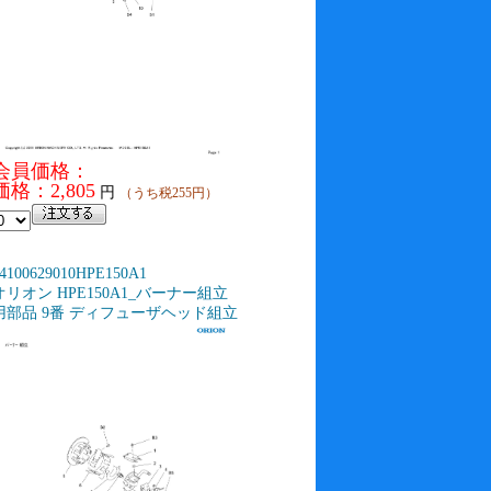
会員価格：
価格：2,805
円
（うち税255円）
4100629010HPE150A1
オリオン HPE150A1_バーナー組立
用部品 9番 ディフューザヘッド組立