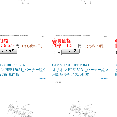
価格：
会員価格：
6,677
価格：1,551
円
円
（うち税607円）
（うち税141円）
450010HPE150A1
04044617010HPE150A1
0
ン HPE150A1_バーナー組立
オリオン HPE150A1_バーナー組立
 7番 風向板
用部品 8番 ノズル組立