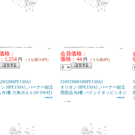
価格：
会員価格：
1,254
価格：44
円
円
（うち税114円）
（うち税4円）
620320HPE150A1
31093300810HPE150A1
3
ン HPE150A1_バーナー組立
オリオン HPE150A1_バーナー組立
 B3番 六角ボルト(W SW付)
用部品 B4番 バインドタッピンネジ