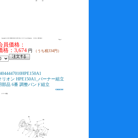
会員価格：
価格：3,674
円
（うち税334円）
4044447010HPE150A1
オリオン HPE150A1_バーナー組立
用部品 6番 調整バンド組立