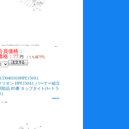
会員価格：
価格：77
円
（うち税7円）
1330401010HPE150A1
オリオン HPE150A1_バーナー組立
用部品 B5番 タップタイト(S+トラ
ス)