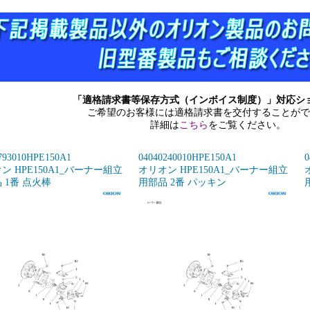
「適格請求書等保存方式（インボイス制度）」対応シ
ご希望のお客様には適格請求書を交付することがで
詳細は
こちら
をご覧ください。
793010HPE150A1
04040240010HPE150A1
0
ン HPE150A1_バーナー組立
オリオン HPE150A1_バーナー組立
 1番 点火棒
用部品 2番 パッキン