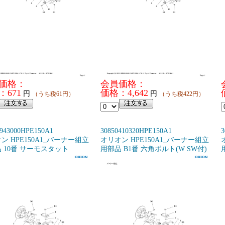
価格：
会員価格：
：671
価格：4,642
円
円
（うち税61円）
（うち税422円）
943000HPE150A1
30850410320HPE150A1
3
ン HPE150A1_バーナー組立
オリオン HPE150A1_バーナー組立
 10番 サーモスタット
用部品 B1番 六角ボルト(W SW付)