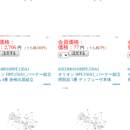
価格：
会員価格：
2,706
価格：77
円
円
（うち税246円）
（うち税7円）
248010HPE150A1
02033001010HPE150A1
0
ン HPE150A1_バーナー組立
オリオン HPE150A1_バーナー組立
 4番 炎検出器組立
用部品 5番 ディフューザ本体